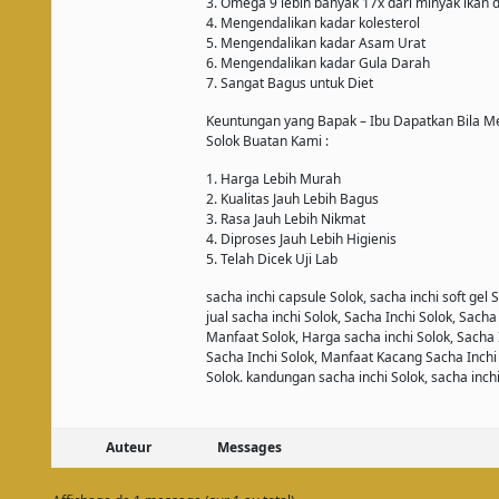
3. Omega 9 lebih banyak 17x dari minyak ikan
4. Mengendalikan kadar kolesterol
5. Mengendalikan kadar Asam Urat
6. Mengendalikan kadar Gula Darah
7. Sangat Bagus untuk Diet
Keuntungan yang Bapak – Ibu Dapatkan Bila M
Solok Buatan Kami :
1. Harga Lebih Murah
2. Kualitas Jauh Lebih Bagus
3. Rasa Jauh Lebih Nikmat
4. Diproses Jauh Lebih Higienis
5. Telah Dicek Uji Lab
sacha inchi capsule Solok, sacha inchi soft gel S
jual sacha inchi Solok, Sacha Inchi Solok, Sacha 
Manfaat Solok, Harga sacha inchi Solok, Sacha
Sacha Inchi Solok, Manfaat Kacang Sacha Inchi
Solok. kandungan sacha inchi Solok, sacha inchi
Auteur
Messages