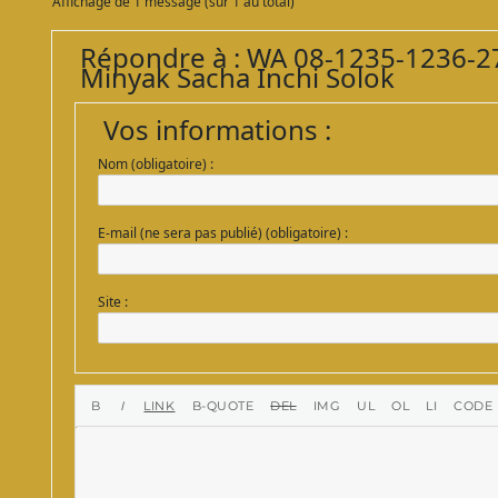
Affichage de 1 message (sur 1 au total)
Répondre à : WA 08-1235-1236-2
Minyak Sacha Inchi Solok
Vos informations :
Nom (obligatoire) :
E-mail (ne sera pas publié) (obligatoire) :
Site :