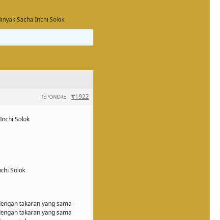
nyak Sacha Inchi Solok
#1922
RÉPONDRE
Inchi Solok
chi Solok
 dengan takaran yang sama
 dengan takaran yang sama