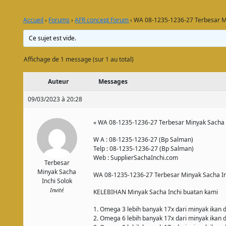
Accueil
›
Forums
›
AFR concept Forum
›
WA 08-1235-1236-27 Terbesar Mi
Ce sujet est vide.
Affichage de 1 message (sur 1 au total)
Auteur
Messages
09/03/2023 à 20:28
« WA 08-1235-1236-27 Terbesar Minyak Sacha 
W A : 08-1235-1236-27 (Bp Salman)
Telp : 08-1235-1236-27 (Bp Salman)
Web : SupplierSachaInchi.com
Terbesar
Minyak Sacha
WA 08-1235-1236-27 Terbesar Minyak Sacha In
Inchi Solok
Invité
KELEBIHAN Minyak Sacha Inchi buatan kami
1. Omega 3 lebih banyak 17x dari minyak ikan
2. Omega 6 lebih banyak 17x dari minyak ikan