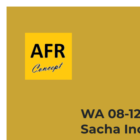
le concept de la chaine afr
AFRconcept
WA 08-12
Sacha In